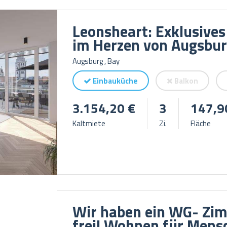
Leonsheart: Exklusive
im Herzen von Augsbu
Augsburg , Bay
Einbauküche
Balkon
3.154,20 €
3
147,9
Kaltmiete
Zi.
Fläche
Wir haben ein WG- Zim
frei! Wohnen für Mens