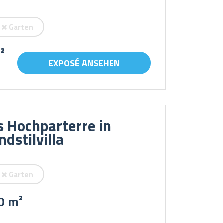
Garten
²
EXPOSÉ ANSEHEN
s Hochparterre in
ndstilvilla
Garten
0 m²