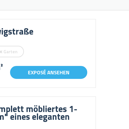
igstraße
Garten
²
EXPOSÉ ANSEHEN
mplett möbliertes 1-
m" eines eleganten