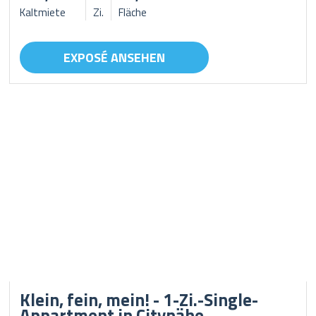
Kaltmiete
Zi.
Fläche
EXPOSÉ ANSEHEN
Klein, fein, mein! - 1-Zi.-Single-
Appartment in Citynähe