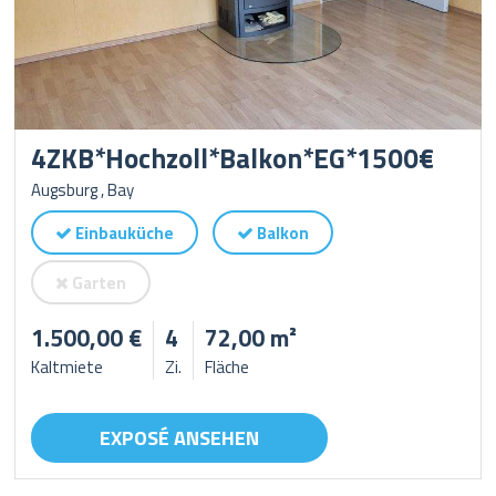
4ZKB*Hochzoll*Balkon*EG*1500€
Augsburg , Bay
Einbauküche
Balkon
Garten
1.500,00 €
4
72,00 m²
Kaltmiete
Zi.
Fläche
EXPOSÉ ANSEHEN