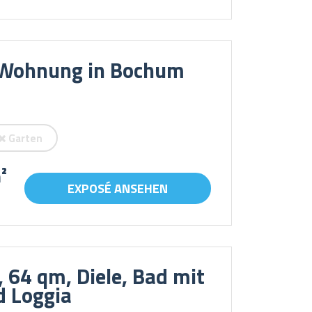
r-Wohnung in Bochum
Garten
²
EXPOSÉ ANSEHEN
64 qm, Diele, Bad mit
d Loggia