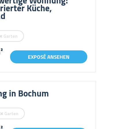
hwertige Wohnung:
ierter Küche,
ad
Garten
²
EXPOSÉ ANSEHEN
ng in Bochum
Garten