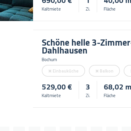
690,00 €
1
40,00 m
Kaltmiete
Zi.
Fläche
Schöne helle 3-Zimme
Dahlhausen
Bochum
Einbauküche
Balkon
529,00 €
3
68,02 m
Kaltmiete
Zi.
Fläche