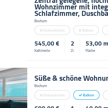
Zentral gelegene, hoc
Wohnzimmer mit integr
Schlafzimmer, Duschb
Bochum
Einbauküche
Balkon
545,00 €
2
53,00 m
Kaltmiete
Zi.
Fläche
Süße & schöne Wohnu
Bochum
Einbauküche
Balkon