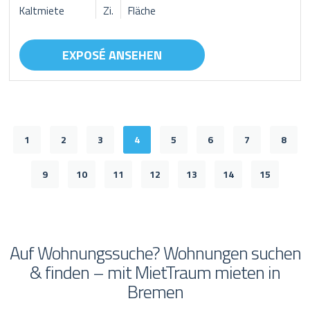
Kaltmiete
Zi.
Fläche
EXPOSÉ ANSEHEN
1
2
3
4
5
6
7
8
9
10
11
12
13
14
15
Auf Wohnungssuche? Wohnungen suchen
& finden – mit MietTraum mieten in
Bremen