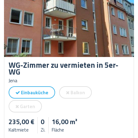
WG-Zimmer zu vermieten in 5er-
WG
Jena
Einbauküche
Balkon
Garten
235,00 €
0
16,00 m²
Kaltmiete
Zi.
Fläche