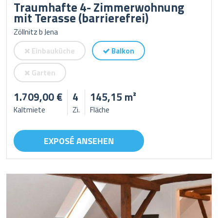
Traumhafte 4- Zimmerwohnung
mit Terasse (barrierefrei)
Zöllnitz b Jena
Einbauküche
Balkon
Garten
1.709,00 €
4
145,15 m²
Kaltmiete
Zi.
Fläche
EXPOSÉ ANSEHEN