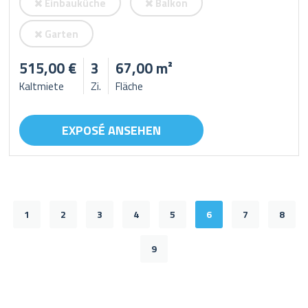
Einbauküche
Balkon
Garten
515,00 €
3
67,00 m²
Kaltmiete
Zi.
Fläche
EXPOSÉ ANSEHEN
1
2
3
4
5
6
7
8
9