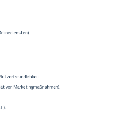
nlinediensten).
Nutzerfreundlichkeit.
ität von Marketingmaßnahmen).
ch).