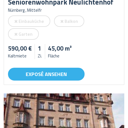
Seniorenwohnpark Neulichtenhof
Nürnberg , Mittelfr
Einbauküche
Balkon
Garten
590,00 €
1
45,00 m²
Kaltmiete
Zi.
Fläche
EXPOSÉ ANSEHEN