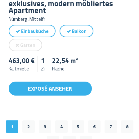
exklusives, modern möbliertes
Apartment
Nürnberg , Mittelfr
Einbauküche
Balkon
Garten
463,00 €
1
22,54 m²
Kaltmiete
Zi.
Fläche
EXPOSÉ ANSEHEN
1
2
3
4
5
6
7
8