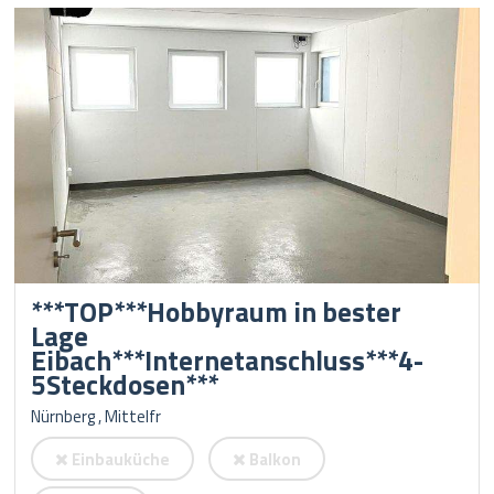
***TOP***Hobbyraum in bester
Lage
Eibach***Internetanschluss***4-
5Steckdosen***
Nürnberg , Mittelfr
Einbauküche
Balkon