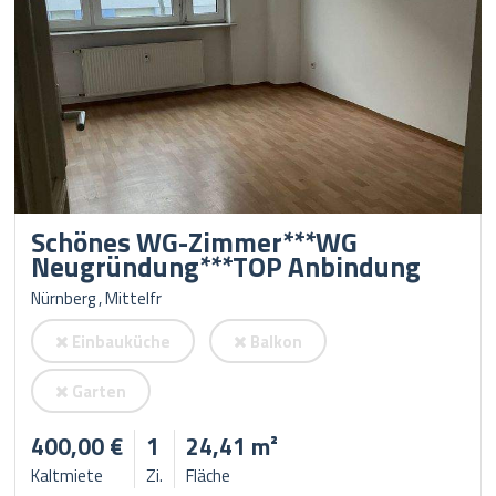
Schönes WG-Zimmer***WG
Neugründung***TOP Anbindung
Nürnberg , Mittelfr
Einbauküche
Balkon
Garten
400,00 €
1
24,41 m²
Kaltmiete
Zi.
Fläche