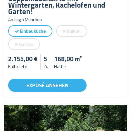
Wintergarten, Kachelofen und
Garten!
Anzing b München
Einbauküche
Balkon
Garten
2.155,00 €
5
168,00 m²
Kaltmiete
Zi.
Fläche
EXPOSÉ ANSEHEN