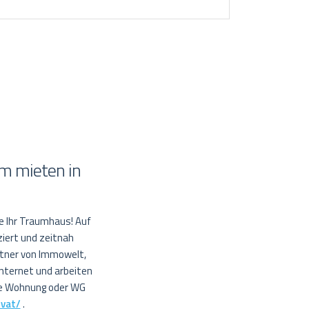
m mieten in
ie Ihr Traumhaus! Auf
ziert und zeitnah
rtner von Immowelt,
Internet und arbeiten
re Wohnung oder WG
ivat/
.