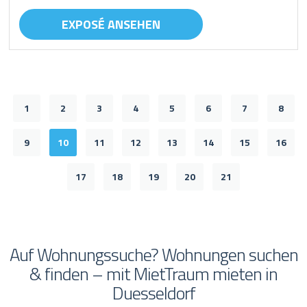
EXPOSÉ ANSEHEN
1
2
3
4
5
6
7
8
9
10
11
12
13
14
15
16
17
18
19
20
21
Auf Wohnungssuche? Wohnungen suchen
& finden – mit MietTraum mieten in
Duesseldorf